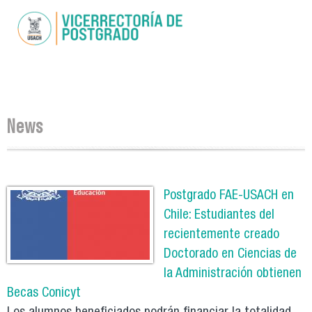
Skip to
main
content
You are here
News
Pages
Postgrado FAE-USACH en
Chile: Estudiantes del
recientemente creado
Doctorado en Ciencias de
la Administración obtienen
Becas Conicyt