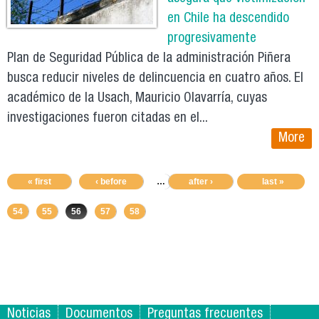
en Chile ha descendido
progresivamente
Plan de Seguridad Pública de la administración Piñera
busca reducir niveles de delincuencia en cuatro años. El
académico de la Usach, Mauricio Olavarría, cuyas
investigaciones fueron citadas en el...
More
« first
‹ before
…
50
after ›
51
52
last »
53
54
55
56
57
58
Noticias
Documentos
Preguntas frecuentes