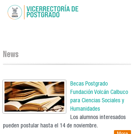
Skip to
main
content
You are here
News
Pages
Becas Postgrado
Fundación Volcán Calbuco
para Ciencias Sociales y
Humanidades
Los alumnos interesados
pueden postular hasta el 14 de noviembre.