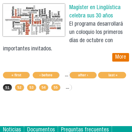
Magíster en Lingüística
celebra sus 30 años
El programa desarrollará
un coloquio los primeros
días de octubre con
importantes invitados.
More
« first
‹ before
…
47
after ›
48
49
last »
50
51
52
53
54
55
…
Noticias
Documentos
Preguntas frecuentes