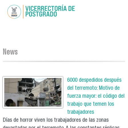
Skip to
main
content
You are here
News
Pages
6000 despedidos después
del terremoto: Motivo de
fuerza mayor: el código del
trabajo que temen los
trabajadores
Días de horror viven los trabajadores de las zonas