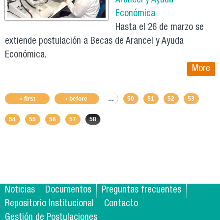
Arancel y Ayuda
Económica
Hasta el 26 de marzo se
extiende postulación a Becas de Arancel y Ayuda
Económica.
More
« first
‹ before
…
50
51
52
53
54
55
56
57
58
Noticias
Documentos
Preguntas frecuentes
Repositorio Institucional
Contacto
Gestión de Postulaciones