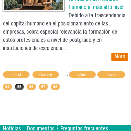
Humano al más alto nivel
Debido a la trascendencia
del capital humano en el posicionamiento de las
empresas, cobra especial relevancia la formación de
estos profesionales a nivel de postgrado y en
instituciones de excelencia...
More
« first
‹ before
…
50
after ›
51
52
last »
53
54
55
56
57
58
Noticias
Documentos
Preguntas frecuentes