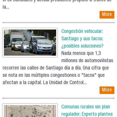
el ex candidato y actual presidente propone a través de
la...
More
Congestión vehicular:
Santiago y sus tacos:
¿posibles soluciones?
Nada menos que 1,3
millones de automovilistas
recorren las calles de Santiago día a día. Una cifra que
se nota en las múltiples congestiones o "tacos" que
afectan a la capital. La Unidad de Control...
More
Comunas rurales sin plan
regulador: Experto plantea