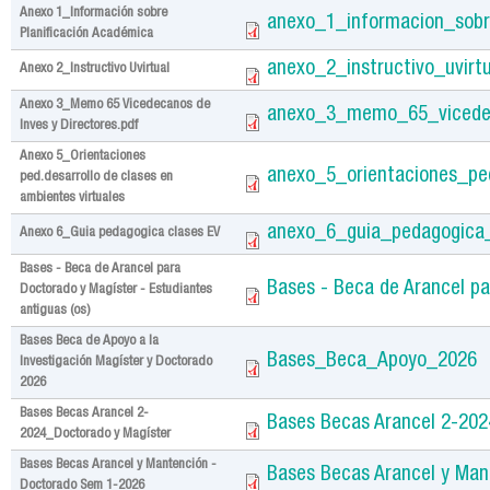
Anexo 1_Información sobre
anexo_1_informacion_sobr
Planificación Académica
anexo_2_instructivo_uvirtu
Anexo 2_Instructivo Uvirtual
Anexo 3_Memo 65 Vicedecanos de
anexo_3_memo_65_vicedec
Inves y Directores.pdf
Anexo 5_Orientaciones
anexo_5_orientaciones_ped
ped.desarrollo de clases en
ambientes virtuales
anexo_6_guia_pedagogica_
Anexo 6_Guia pedagogica clases EV
Bases - Beca de Arancel para
Bases - Beca de Arancel pa
Doctorado y Magíster - Estudiantes
antiguas (os)
Bases Beca de Apoyo a la
Bases_Beca_Apoyo_2026
Investigación Magíster y Doctorado
2026
Bases Becas Arancel 2-
Bases Becas Arancel 2-202
2024_Doctorado y Magíster
Bases Becas Arancel y Mantención -
Bases Becas Arancel y Ma
Doctorado Sem 1-2026