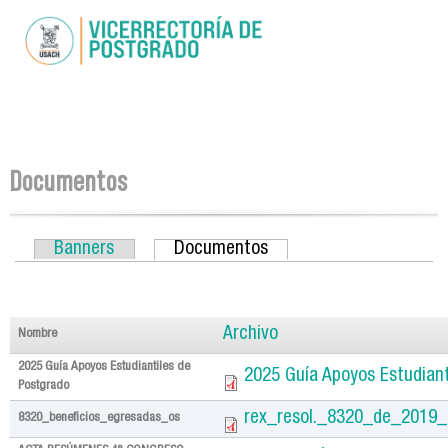
Pasar al
contenido
principal
Se encuentra usted aquí
Documentos
Banners
Documentos
(solapa activa)
Solapas principales
Archivo
Nombre
2025 Guía Apoyos Estudiantiles de
2025 Guía Apoyos Estudiant
Postgrado
rex_resol._8320_de_2019_
8320_beneficios_egresadas_os