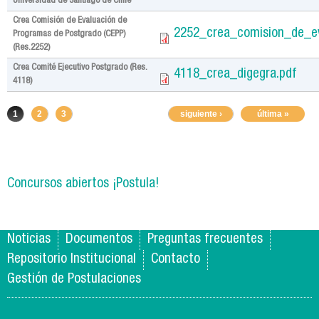
Universidad de Santiago de Chile
Crea Comisión de Evaluación de
2252_crea_comision_de_e
Programas de Postgrado (CEPP)
(Res.2252)
Crea Comité Ejecutivo Postgrado (Res.
4118_crea_digegra.pdf
4118)
Páginas
1
2
3
siguiente ›
última »
Concursos abiertos ¡Postula!
Noticias
Documentos
Preguntas frecuentes
Repositorio Institucional
Contacto
Gestión de Postulaciones