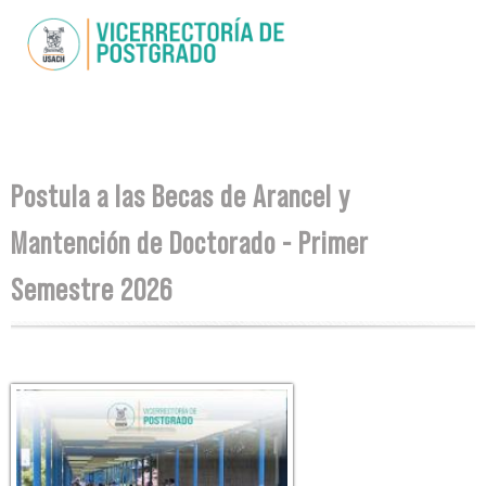
Pasar al
contenido
principal
Se encuentra usted aquí
Postula a las Becas de Arancel y
Mantención de Doctorado - Primer
Semestre 2026