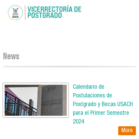
Skip to
main
content
You are here
News
Pages
Calendario de
Postulaciones de
Postgrado y Becas USACH
para el Primer Semestre
2024
More