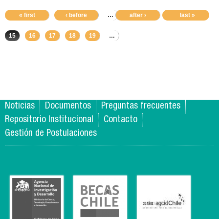
« first
‹ before
…
11
after ›
12
13
last »
14
15
16
17
18
19
…
Noticias
Documentos
Preguntas frecuentes
Repositorio Institucional
Contacto
Gestión de Postulaciones