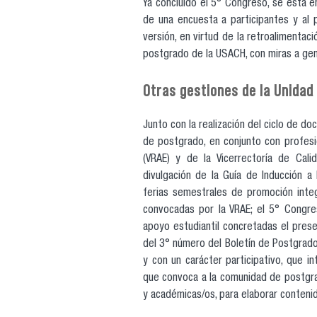
Ya concluido el 5° Congreso, se está e
de una encuesta a participantes y al p
versión, en virtud de la retroalimenta
postgrado de la USACH, con miras a ge
Otras gestiones de la Unida
Junto con la realización del ciclo de do
de postgrado, en conjunto con profesio
(VRAE) y de la Vicerrectoría de Cali
divulgación de la Guía de Inducción a 
ferias semestrales de promoción integ
convocadas por la VRAE; el 5° Congres
apoyo estudiantil concretadas el prese
del 3° número del Boletín de Postgrado
y con un carácter participativo, que i
que convoca a la comunidad de postgra
y académicas/os, para elaborar conteni