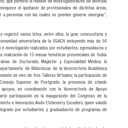
rio, que permite la reunión de investigadoras/es de diversas
enriquece el quehacer de profesionales de distintas áreas,
er a personas con las cuales se pueden generar sinergias”,
 registró varios hitos, entre ellos, la gran convocatoria y
 comunidad universitaria de la USACH incluyendo más de 50
 e investigación realizados por estudiantes, egresadas/os y
 la realización de 15 mesas temáticas presenciales de todas
ramas de Doctorado, Magíster y Especialidad Médica; la
 Departamento de Bibliotecas de la Vicerrectoría Académica
misión en vivo de tres Talleres Virtuales; la participación de
 Consejo Superior de Postgrado; la presencia de stands
 apoyos, en coordinación con la Vicerrectoría de Apoyo
tante participación en la inauguración del Congreso de la
miento e Innovación, Aisén Etcheverry Escudero, quien saludó
 integrado por estudiantes y graduadas/os de programas de