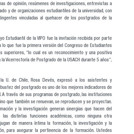
nas de opinión, resúmenes de investigaciones, entrevistas a
do y de organizaciones estudiantiles de la universidad, con
ntingentes vinculadas al quehacer de los postgrados de la
 Estudiantil de la VIPO fue la invitación recibida por parte
r a lo que fue la primera versión del Congreso de Estudiantes
 superiores, “lo cual es un reconocimiento y una positiva
n la Vicerrectoría de Postgrado de la USACH durante 5 años”,
la U. de Chile, Rosa Devés, expresó a los asistentes y
robustez del postgrado es uno de los mejores indicadores de
d. A través de sus programas de postgrado, las instituciones
sino que también se renuevan, se reproducen y se proyectan.
mación y la investigación generan sinergias que hacen del
 las distintas funciones académicas, como ninguna otra
njugan de manera íntima la formación, la investigación y la
ón, para asegurar la pertinencia de la formación. Ustedes