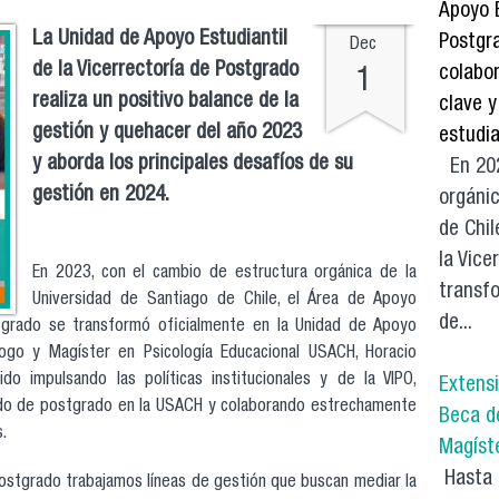
Apoyo 
La Unidad de Apoyo Estudiantil
Postgra
Dec
de la Vicerrectoría de Postgrado
colabor
1
realiza un positivo balance de la
clave y
gestión y quehacer del año 2023
estudia
y aborda los principales desafíos de su
En 202
gestión en 2024.
orgánic
de Chil
la Vice
En 2023, con el cambio de estructura orgánica de la
transf
Universidad de Santiago de Chile, el Área de Apoyo
de...
ostgrado se transformó oficialmente en la Unidad de Apoyo
cólogo y Magíster en Psicología Educacional USACH, Horacio
do impulsando las políticas institucionales y de la VIPO,
Extensi
tado de postgrado en la USACH y colaborando estrechamente
Beca d
.
Magíst
Hasta 
Postgrado trabajamos líneas de gestión que buscan mediar la