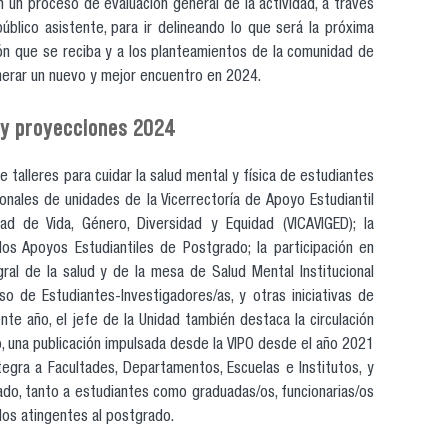
n un proceso de evaluación general de la actividad, a través
úblico asistente, para ir delineando lo que será la próxima
ción que se reciba y a los planteamientos de la comunidad de
nerar un nuevo y mejor encuentro en 2024.
d y proyecciones 2024
ce talleres para cuidar la salud mental y física de estudiantes
nales de unidades de la Vicerrectoría de Apoyo Estudiantil
dad de Vida, Género, Diversidad y Equidad (VICAVIGED); la
los Apoyos Estudiantiles de Postgrado; la participación en
ral de la salud y de la mesa de Salud Mental Institucional
o de Estudiantes-Investigadores/as, y otras iniciativas de
nte año, el jefe de la Unidad también destaca la circulación
, una publicación impulsada desde la VIPO desde el año 2021
ntegra a Facultades, Departamentos, Escuelas e Institutos, y
do, tanto a estudiantes como graduadas/os, funcionarias/os
dos atingentes al postgrado.