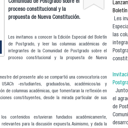
Comunidad de Postgrado sobre el
Lanzami
proceso constitucional y la
Boletí
propuesta de Nueva Constitución.
Les in
Especia
las co
Les invitamos a conocer la Edición Especial del Boletín
integr
de Postgrado, y leer las columnas académicas de
Postgr
integrantes de la Comunidad de Postgrado sobre el
proceso constitucional y la propuesta de Nueva
constit
Invitac
emestre del presente año se compartió una convocatoria con
Postgr
 USACh -estudiantes, graduados/as, académicos/as y
Junto 
ación de columnas académicas, que fomentaran la reflexión en
aciones constituyentes, desde la mirada particular de sus
el agra
de Pos
Comunid
 los contenidos estuvieran fundados académicamente,
desarr
relevantes para la discusión expuesta. Asimismo, y dada la