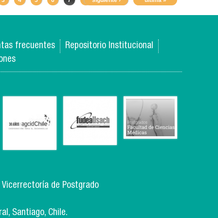
3
4
5
6
7
8
siguiente ›
9
10
11
última »
…
tas frecuentes
Repositorio Institucional
iones
, Vicerrectoría de Postgrado
l, Santiago, Chile.