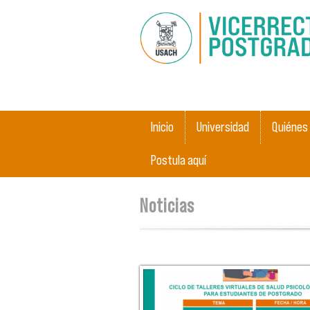
Menú principal
Inicio
Universidad
Quiénes
Postula aquí
Se encuentra usted aquí
Noticias
Páginas