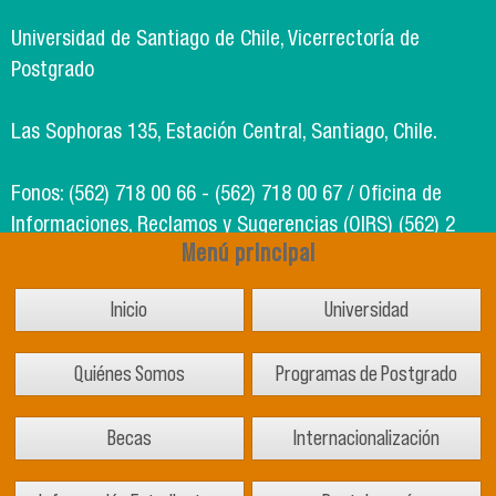
Universidad de Santiago de Chile, Vicerrectoría de
Postgrado
Las Sophoras 135, Estación Central, Santiago, Chile.
Fonos: (562) 718 00 66 - (562) 718 00 67 / Oficina de
Informaciones, Reclamos y Sugerencias (OIRS) (562) 2
Menú principal
718 49 00
Inicio
Universidad
Soporte Informático Segic: (562) 718 02 25
Quiénes Somos
Programas de Postgrado
Becas
Internacionalización