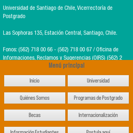
Universidad de Santiago de Chile, Vicerrectoría de
Postgrado
Las Sophoras 135, Estación Central, Santiago, Chile.
Fonos: (562) 718 00 66 - (562) 718 00 67 / Oficina de
Informaciones, Reclamos y Sugerencias (OIRS) (562) 2
Menú principal
718 49 00
Inicio
Universidad
Soporte Informático Segic: (562) 718 02 25
Quiénes Somos
Programas de Postgrado
Becas
Internacionalización
Información Estudiantes
Postula aquí