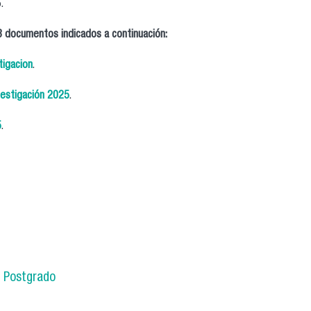
.
 3 documentos indicados a continuación:
igacion
.
vestigación 2025
.
5
.
e Postgrado