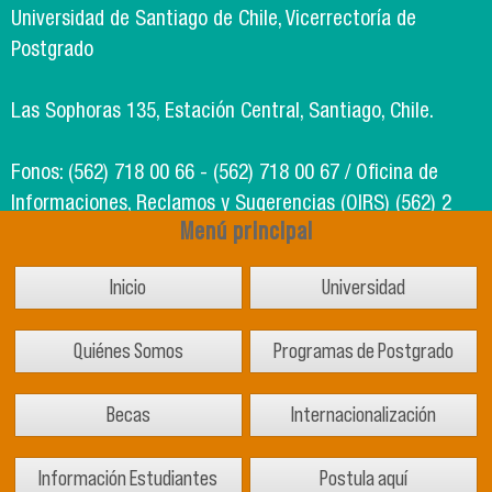
Universidad de Santiago de Chile, Vicerrectoría de
Postgrado
Las Sophoras 135, Estación Central, Santiago, Chile.
Fonos: (562) 718 00 66 - (562) 718 00 67 / Oficina de
Informaciones, Reclamos y Sugerencias (OIRS) (562) 2
Menú principal
718 49 00
Inicio
Universidad
Soporte Informático Segic: (562) 718 02 25
Quiénes Somos
Programas de Postgrado
Becas
Internacionalización
Información Estudiantes
Postula aquí