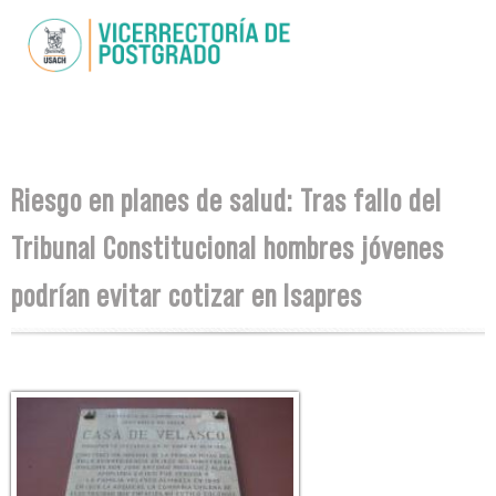
Skip to
main
content
You are here
Riesgo en planes de salud: Tras fallo del
Tribunal Constitucional hombres jóvenes
podrían evitar cotizar en Isapres