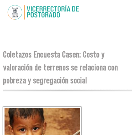
Skip to
main
content
You are here
Coletazos Encuesta Casen: Costo y
valoración de terrenos se relaciona con
pobreza y segregación social